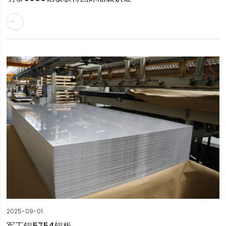

2025-09-01