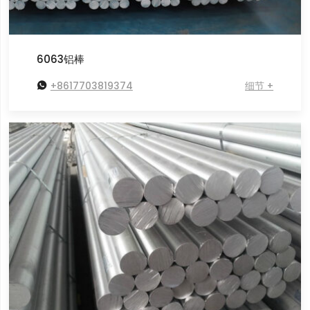
6063铝棒

+8617703819374
细节 +