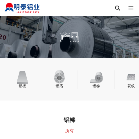

产品
铝板
铝箔
铝卷
花纹板
铝棒
所有