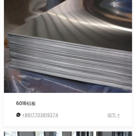
6016铝板

+8617703819374
细节 +