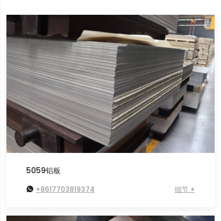
5059铝板

+8617703819374
细节 +