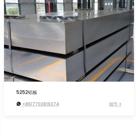
5252铝板

+8617703819374
细节 +