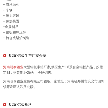
~ 海洋结构
~ 车辆
~ 压力容器
~ 传热装置
~金属制品
~ 镶板和冲压件
~ 筒仓或锅炉制造
5251铝板生产厂家介绍
河南明泰铝业
大型铝板带箔厂家,供应生产1-8系合金铝板产品，按需
定制，交货期2-25天，全球销售。
河南明泰铝业股份有限公司铝板厂家地址：河南省郑州市巩义市回郭
镇开发区人和路北段。
5251铝板价格