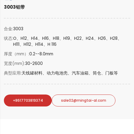
3003铝带
合金
3003
状态
O、H12、H14、H16、H18、H19、H22、H24、H26、H28、
H111、H112、H114、H 116
厚度（mm）
0.2--8.0mm
宽度(mm)
30-2600
典型应用
天线罐材料、动力电池壳、汽车油箱、筒仓、门板等
+8617703819374
sale02@mingtai-al.com