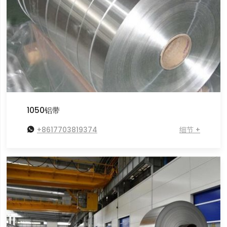
1050铝带

+8617703819374
细节 +