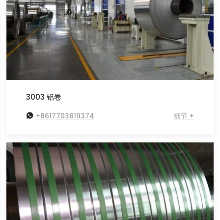
3003 铝卷

+8617703819374
细节 +