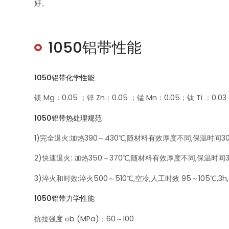
好。
1050铝带性能
1050铝带化学性能
镁 Mg：0.05 ；锌 Zn：0.05 ；锰 Mn：0.05；钛 Ti ：0.0
1050铝带热处理规范
1)完全退火:加热390～430℃;随材料有效厚度不同,保温时间30
2)快速退火: 加热350～370℃;随材料有效厚度不同,保温时间3
3)淬火和时效:淬火500～510℃,空冷;人工时效 95～105℃,3
1050铝带力学性能
抗拉强度 σb (MPa)：60～100