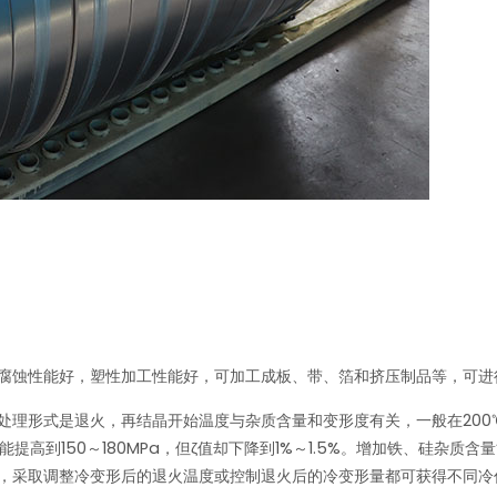
腐蚀性能好，塑性加工性能好，可加工成板、带、箔和挤压制品等，可进
式是退火，再结晶开始温度与杂质含量和变形度有关，一般在200℃左右。退
虽然能提高到150～180MPa，但ζ值却下降到1%～1.5%。增加铁、硅杂质
，采取调整冷变形后的退火温度或控制退火后的冷变形量都可获得不同冷