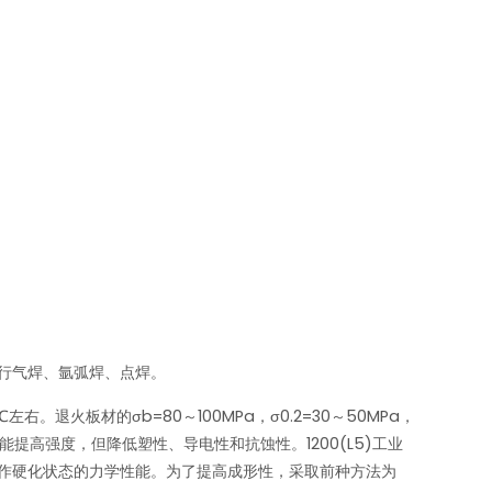
行气焊、氩弧焊、点焊。
火板材的σb=80～100MPa，σ0.2=30～50MPa，
含量能提高强度，但降低塑性、导电性和抗蚀性。1200(L5)工业
作硬化状态的力学性能。为了提高成形性，采取前种方法为