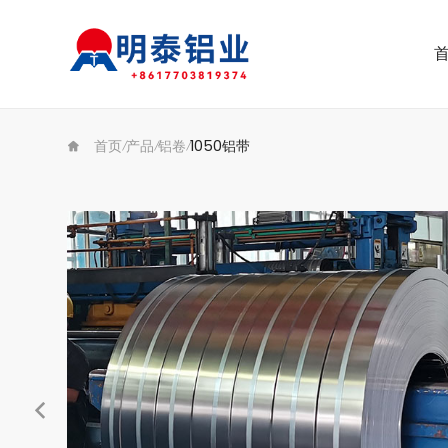
首页
产品
铝卷
1050铝带
/
/
/