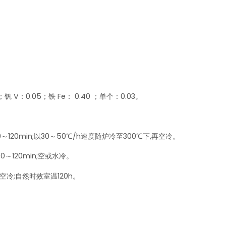
3；钒 V：0.05；铁 Fe： 0.40 ；单个：0.03。
～120min;以30～50℃/h速度随炉冷至300℃下,再空冷。
0～120min;空或水冷。
h,空冷;自然时效室温120h。