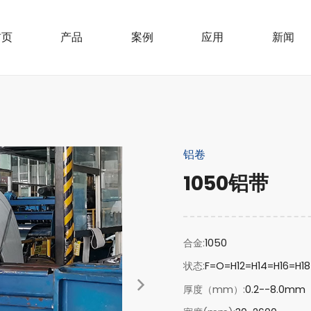
首页
产品
案例
应用
新闻
铝卷
1050铝带
合金
1050
状态
F=O=H12=H14=H16=H1
厚度（mm）
0.2--8.0mm