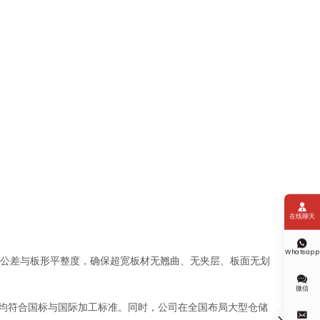

在线聊天

Whatsapp
度公差与板形平整度，确保超宽板材无翘曲、无夹层、板面无划

微信
均符合国标与国际加工标准。同时，公司在全国布局大型仓储

