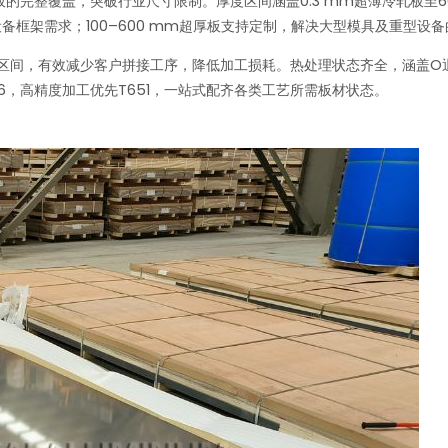
完整覆盖，突破行业尺寸限制。厚度区间涵盖0.3 mm超薄冷轧板至600
设备框架需求；100–600 mm超厚板支持定制，解决大型模具及重型设
 mm区间，有效减少客户拼接工序，降低加工损耗。热处理状态齐全，涵盖O退火
6，高精度加工优先T651，一站式配齐各类工艺所需板材状态。