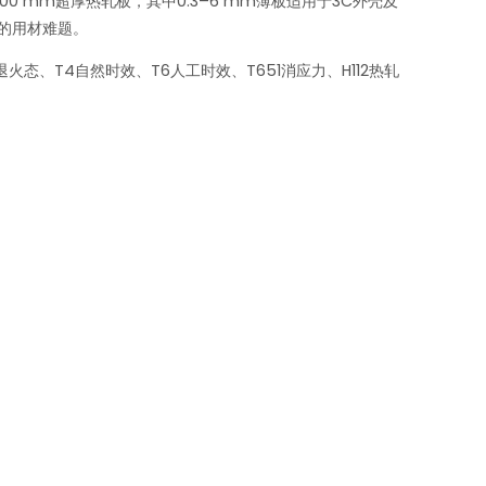
 mm超厚热轧板，其中0.3–6 mm薄板适用于3C外壳及
备的用材难题。
态、T4自然时效、T6人工时效、T651消应力、H112热轧