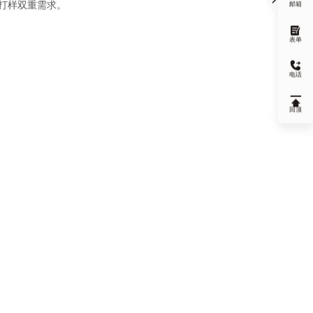
打样双重需求。
邮箱

表单

电话

回顶