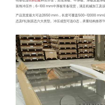
明泰铝业
6系铝板
种类齐全，实现薄板、中厚板、厚板及超厚板的
装饰冲压件；6–100 mm中厚板常备现货，满足机械加工及
产品宽度最大可达2650 mm，长度可覆盖500–12000
态及F轧制原态六大类型。冲压成型可选O态，承重结构推荐T