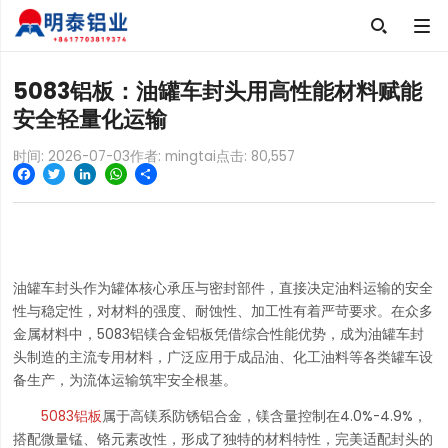

5083铝板：油罐车封头用高性能材料赋能
安全轻量化运输
时间: 2026-07-03
作者: mingtai
点击:
80,557
Facebook
Twitter
LinkedIn
WhatsApp
Share
油罐车封头作为罐体核心承压与密封部件，直接决定油料运输的安全
性与稳定性，对材料的强度、耐蚀性、加工性有着严苛要求。在众多
金属材料中，5083铝镁合金铝板凭借综合性能优势，成为油罐车封
头制造的主流专用材料，广泛应用于成品油、化工油料等各类罐车设
备生产，为流体运输筑牢安全根基。
5083铝板
属于高镁系防锈铝合金，镁含量控制在4.0%-4.9%，
搭配微量锰、铬元素改性，形成了独特的材料特性，完美适配封头的