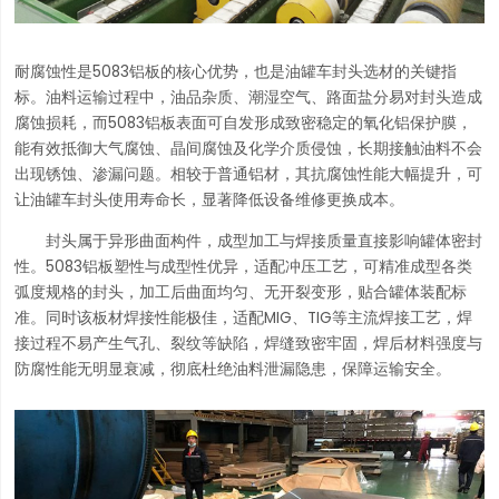
耐腐蚀性是5083铝板的核心优势，也是油罐车封头选材的关键指
标。油料运输过程中，油品杂质、潮湿空气、路面盐分易对封头造成
腐蚀损耗，而5083铝板表面可自发形成致密稳定的氧化铝保护膜，
能有效抵御大气腐蚀、晶间腐蚀及化学介质侵蚀，长期接触油料不会
出现锈蚀、渗漏问题。相较于普通铝材，其抗腐蚀性能大幅提升，可
让油罐车封头使用寿命长，显著降低设备维修更换成本。
封头属于异形曲面构件，成型加工与焊接质量直接影响罐体密封
性。5083铝板塑性与成型性优异，适配冲压工艺，可精准成型各类
弧度规格的封头，加工后曲面均匀、无开裂变形，贴合罐体装配标
准。同时该板材焊接性能极佳，适配MIG、TIG等主流焊接工艺，焊
接过程不易产生气孔、裂纹等缺陷，焊缝致密牢固，焊后材料强度与
防腐性能无明显衰减，彻底杜绝油料泄漏隐患，保障运输安全。