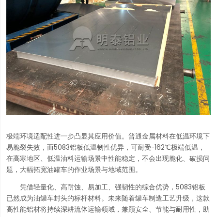
极端环境适配性进一步凸显其应用价值。普通金属材料在低温环境下
易脆裂失效，而5083铝板低温韧性优异，可耐受-162℃极端低温，
在高寒地区、低温油料运输场景中性能稳定，不会出现脆化、破损问
题，大幅拓宽油罐车的作业场景与地域范围。
凭借轻量化、高耐蚀、易加工、强韧性的综合优势，5083铝板
已然成为油罐车封头的标杆材料。未来随着罐车制造工艺升级，这款
高性能铝材将持续深耕流体运输领域，兼顾安全、节能与耐用性，助