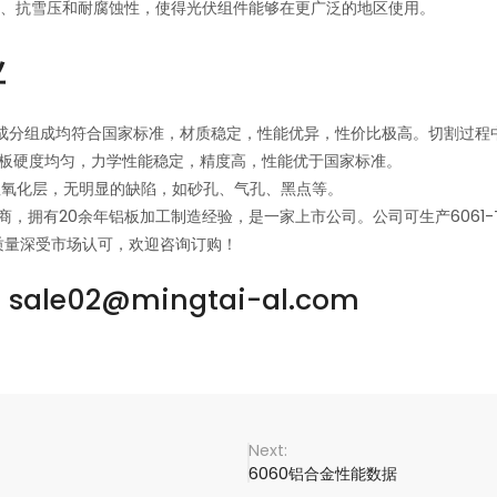
风、抗雪压和耐腐蚀性，使得光伏组件能够在更广泛的地区使用。
业
各成分组成均符合国家标准，材质稳定，性能优异，性价比极高。切割过程
整板硬度均匀，力学性能稳定，精度高，性能优于国家标准。
明显氧化层，无明显的缺陷，如砂孔、气孔、黑点等。
有20余年铝板加工制造经验，是一家上市公司。公司可生产6061-T6铝板
质量深受市场认可，欢迎咨询订购！
ale02@mingtai-al.com
6060铝合金性能数据