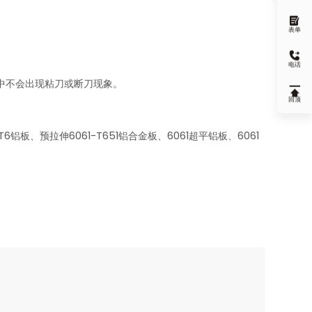

表单

电话
中不会出现粘刀或断刀现象。

回顶
、预拉伸6061-T651铝合金板、6061超平铝板、6061