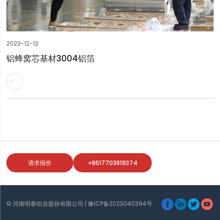
2023-12-13
铝蜂窝芯基材3004铝箔

请求报价
+8617703819374




© 河南明泰铝业股份有限公司 |
豫ICP备2023040394号