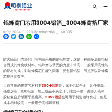

铝蜂窝门芯用3004铝箔_3004蜂窝箔厂家
时间: 2024-11-22
作者: mingtai
点击:
48,395
Facebook
Twitter
LinkedIn
WhatsApp
Share
防火隔音门内部的门芯构造采用的是铝蜂窝，这是一种由多层铝箔粘
合而成的蜂窝状材料。铝蜂窝芯承受的力度非常高，一般采用高性能
的铝材制成，影响蜂窝芯性能的因素主要包括铝箔、节点胶以及蜂窝
芯规格参数等。
目前常用的蜂窝芯材料有
3004铝箔
等，属于铝锰合金，延伸率高、
强度远高于1100铝箔，加工成品不易变形，端面平整，边部无毛刺，
胶粘复合后版面平整度高。
5052铝箔
也可用于制造铝蜂窝芯，但是
成本相对较高，一般用于高端蜂窝料。
铝蜂窝门芯的优势介绍：