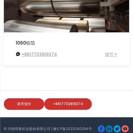
1060铝箔

+8617703819374
细节 +
请求报价
+8617703819374




© 河南明泰铝业股份有限公司 |
豫ICP备2023040394号