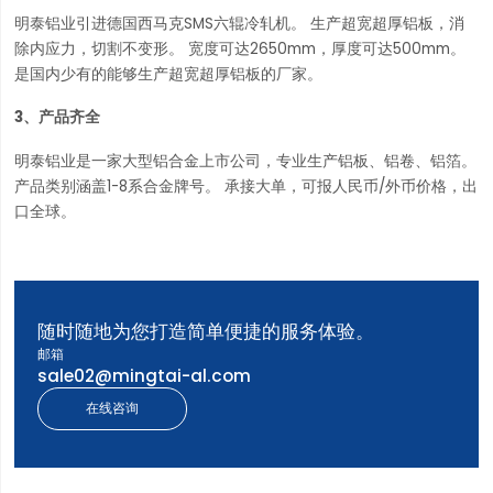
明泰铝业引进德国西马克SMS六辊冷轧机。 生产超宽超厚铝板，消
除内应力，切割不变形。 宽度可达2650mm，厚度可达500mm。
是国内少有的能够生产超宽超厚铝板的厂家。
3、产品齐全
明泰铝业是一家大型铝合金上市公司，专业生产铝板、铝卷、铝箔。
产品类别涵盖1-8系合金牌号。 承接大单，可报人民币/外币价格，出
口全球。
随时随地为您打造简单便捷的服务体验。
邮箱
sale02@mingtai-al.com
在线咨询