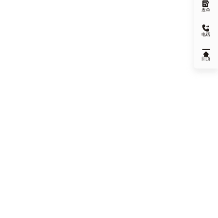

表单

电话

回顶