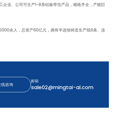
工企业。公司可生产1-8系铝板带箔产品，规格齐全，产能巨
00余人，总资产60亿元，拥有半连续铸造生产线6条、连
邮箱
在线咨询
sale02@mingtai-al.com