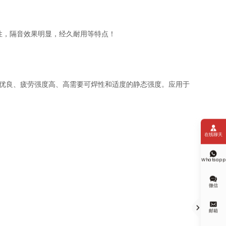
脆性，隔音效果明显，经久耐用等特点！
能优良、疲劳强度高、高需要可焊性和适度的静态强度。应用于

在线聊天

Whatsapp

微信


邮箱