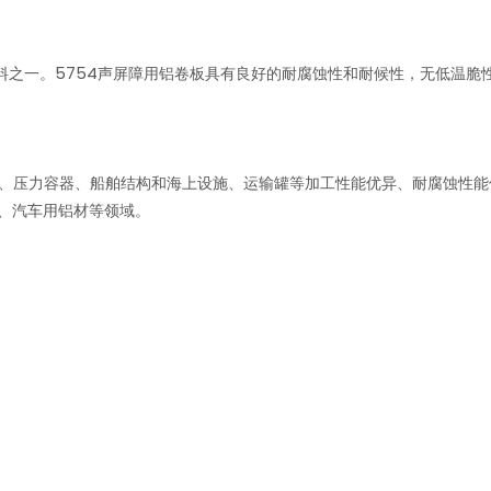
材料之一。5754声屏障用铝卷板具有良好的耐腐蚀性和耐候性，无低温
储罐、压力容器、船舶结构和海上设施、运输罐等加工性能优异、耐腐蚀性
材、汽车用铝材等领域。