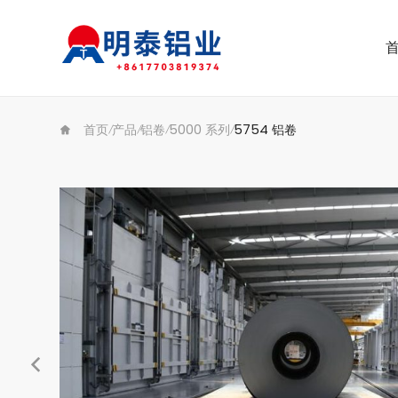
首页
产品
铝卷
5000 系列
5754 铝卷
/
/
/
/