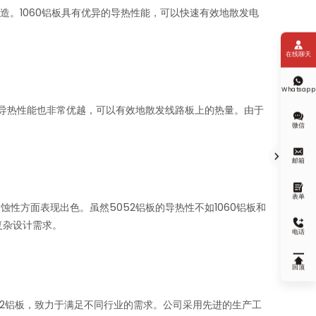
造。1060铝板具有优异的导热性能，可以快速有效地散发电

在线聊天

Whatsapp
铝板的导热性能也非常优越，可以有效地散发线路板上的热量。由于

微信


邮箱

表单
性方面表现出色。虽然5052铝板的导热性不如1060铝板和

复杂设计需求。
电话

回顶
052铝板，致力于满足不同行业的需求。公司采用先进的生产工