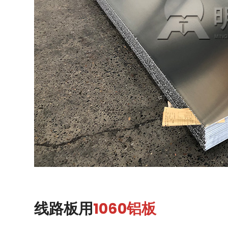
线路板用
1060铝板