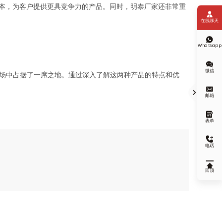
本，为客户提供更具竞争力的产品。同时，明泰厂家还非常重

在线聊天

Whatsapp

微信
市场中占据了一席之地。通过深入了解这两种产品的特点和优


邮箱

表单

电话

回顶