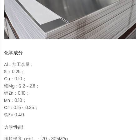
化学成分
Al：加工余量；
Si：0.25；
Cu：0.10；
镁Mg：2.2～2.8；
锌Zn：0.10；
Mn：0.10；
Cr：0.15～0.35；
铁Fe:0.40.
力学性能
抗拉强度（σb）：170～305MPa