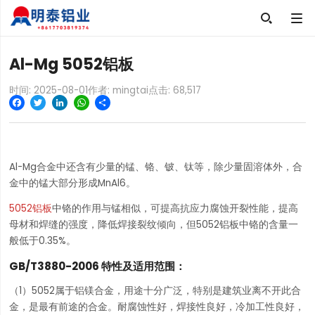

Al-Mg 5052铝板
时间: 2025-08-01
作者: mingtai
点击:
68,517
Facebook
Twitter
LinkedIn
WhatsApp
Share
Al-Mg合金中还含有少量的锰、铬、铍、钛等，除少量固溶体外，合
金中的锰大部分形成MnAl6。
5052铝板
中铬的作用与锰相似，可提高抗应力腐蚀开裂性能，提高
母材和焊缝的强度，降低焊接裂纹倾向，但5052铝板中铬的含量一
般低于0.35%。
GB/T3880-2006 特性及适用范围：
（1）5052属于铝镁合金，用途十分广泛，特别是建筑业离不开此合
金，是最有前途的合金。耐腐蚀性好，焊接性良好，冷加工性良好，