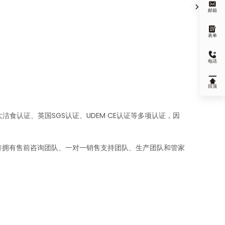


邮箱

表单

电话

回顶
洁食认证、英国SGS认证、UDEM CE认证等多项认证，因
，明泰拥有售前咨询团队、一对一销售支持团队、生产团队和管家