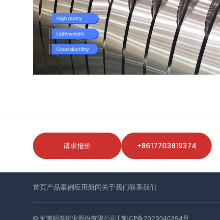
请求报价
+8617703819374
首页
产品
案例
应用
新闻
关于我们
联系我们
© 河南明泰铝业股份有限公司 |
豫ICP备2023040394号