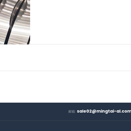
sale02@mingtai-al.co
邮箱: