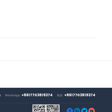
m
+8617703819374
+8617703819374
Whatsapp:
电话:



