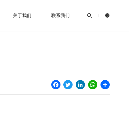
关于我们
联系我们


Facebook
Twitter
LinkedIn
WhatsApp
Share