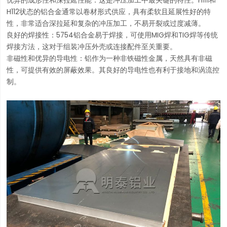
优异的成形性和深拉延性能：这是冲压加工中最关键的特性。H111和
H112状态的铝合金通常以卷材形式供应，具有柔软且延展性好的特
性，非常适合深拉延和复杂的冲压加工，不易开裂或过度减薄。
良好的焊接性：5754铝合金易于焊接，可使用MIG焊和TIG焊等传统
焊接方法，这对于组装冲压外壳或连接配件至关重要。
非磁性和优异的导电性：铝作为一种非铁磁性金属，天然具有非磁
性，可提供有效的屏蔽效果。其良好的导电性也有利于接地和涡流控
制。