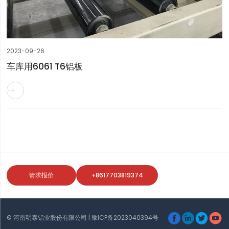
2023-09-26
车库用6061 T6铝板

请求报价
+8617703819374




© 河南明泰铝业股份有限公司 |
豫ICP备2023040394号